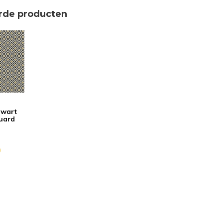
rde producten
zwart
quard