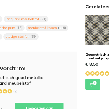
Gerelatee
)
jacquard meubelstof
(21)
sche print
(18)
meubelstof kopen
(119)
stevige stoffen
(69)
Geometrisch 
goud wit jac
€ 8,50
wordt 'm!
trisch goud metallic
ard meubelstof
(2)
Toevoegen aan