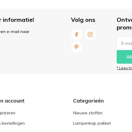
r informatie!
Volg ons
Ontv
prom
een e-mail naar
Ab
* Lees h
jn account
Categorieën
istreren
Nieuwe stoffen
n bestellingen
Lampenkap pakket