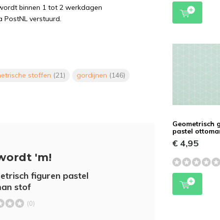
wordt binnen 1 tot 2 werkdagen
a PostNL verstuurd.
trische stoffen
(21)
gordijnen
(146)
Geometrisch 
pastel ottom
€ 4,95
wordt 'm!
trisch figuren pastel
an stof
(0)