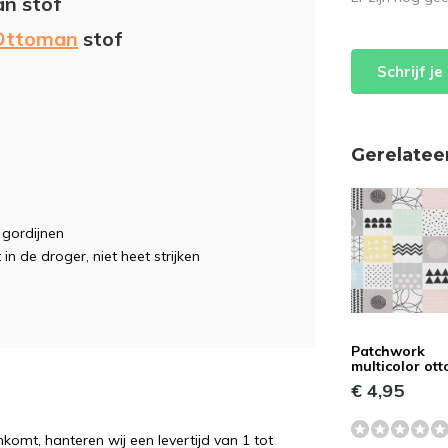
an stof
Ottoman
stof
Schrijf j
Gerelatee
, gordijnen
 in de droger, niet heet strijken
Patchwork
multicolor ot
€ 4,95
komt, hanteren wij een levertijd van 1 tot