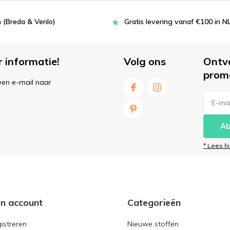
 (Breda & Venlo)
Gratis levering vanaf €100 in N
r informatie!
Volg ons
Ontv
prom
een e-mail naar
Ab
* Lees h
jn account
Categorieën
istreren
Nieuwe stoffen