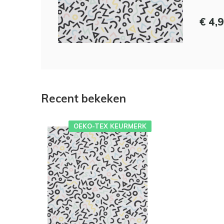
€ 4,
Recent bekeken
OEKO-TEX KEURMERK