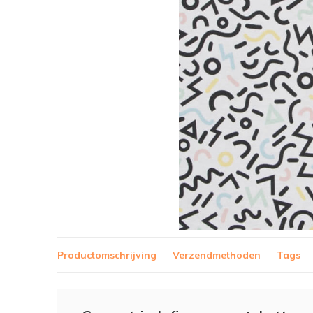
Productomschrijving
Verzendmethoden
Tags