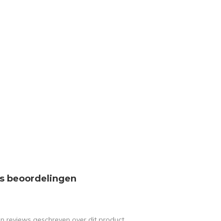
s beoordelingen
en reviews geschreven over dit product.