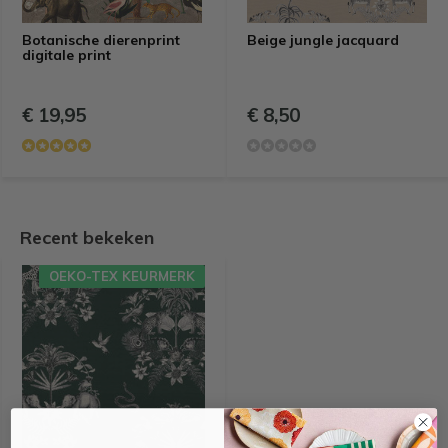
Botanische dierenprint
Beige jungle jacquard
digitale print
€ 19,95
€ 8,50
Recent bekeken
OEKO-TEX KEURMERK