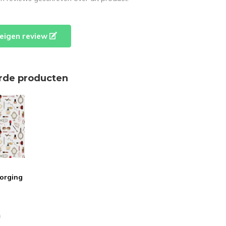
e eigen review
rde producten
orging