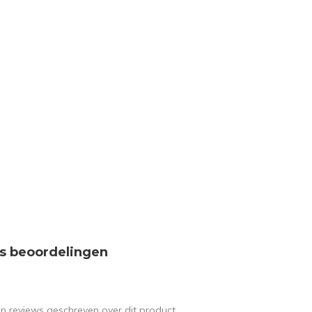
s beoordelingen
en reviews geschreven over dit product.