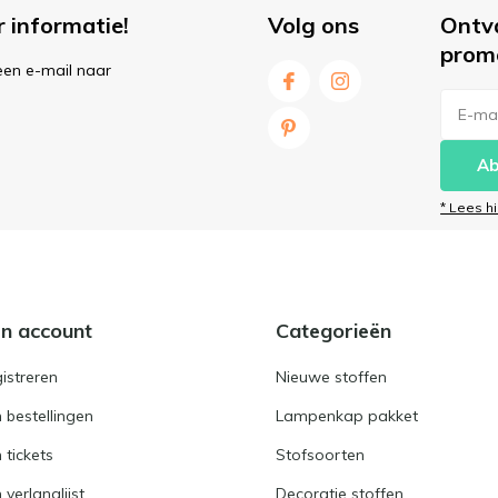
r informatie!
Volg ons
Ontv
prom
een e-mail naar
Ab
* Lees h
jn account
Categorieën
istreren
Nieuwe stoffen
n bestellingen
Lampenkap pakket
n tickets
Stofsoorten
 verlanglijst
Decoratie stoffen