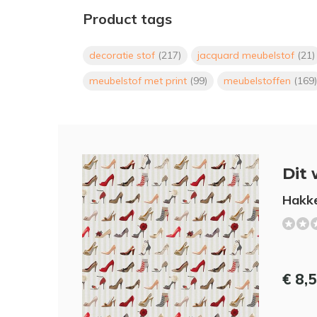
Product tags
decoratie stof
(217)
jacquard meubelstof
(21)
meubelstof met print
(99)
meubelstoffen
(169)
Dit 
Hakke
€ 8,