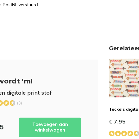
a PostNL verstuurd.
Gerelatee
wordt 'm!
n digitale print stof
(3)
Teckels digita
€ 7,95
Toevoegen aan
95
winkelwagen