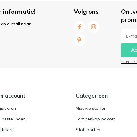
r informatie!
Volg ons
Ontv
prom
een e-mail naar
Ab
* Lees h
jn account
Categorieën
istreren
Nieuwe stoffen
n bestellingen
Lampenkap pakket
n tickets
Stofsoorten