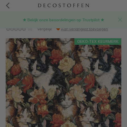
★ Bekijk onze beoordelingen op Trustpilot ★
Kattenprint met bloemen gobelin stof
(0)
Vergelijk
Aan verlanglijst toevoegen
OEKO-TEX KEURMERK