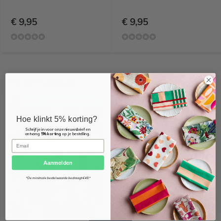
€ 9,95
€ 9,95
Recent bekeken
OEKO-TEX KEURMERK
Hoe klinkt 5% korting?
Schrijf je in voor onze nieuwsbrief en
ontvang
5% korting
op je bestelling.
Email
Aanmelden
*De minimale bestelwaarde bedraagt €49.*