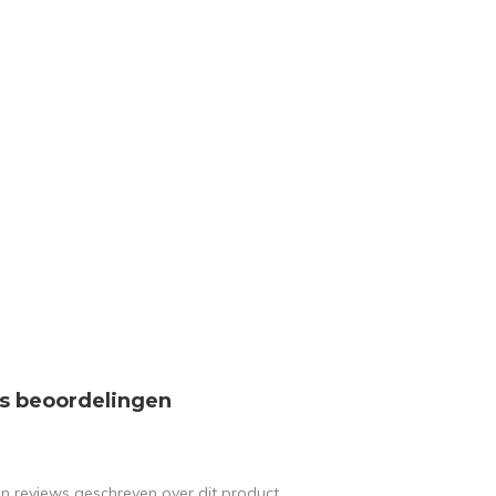
s beoordelingen
en reviews geschreven over dit product.