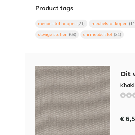
Product tags
meubelstof hopper
(21)
meubelstof kopen
(11
stevige stoffen
(69)
uni meubelstof
(21)
Dit 
Khaki
€ 6,