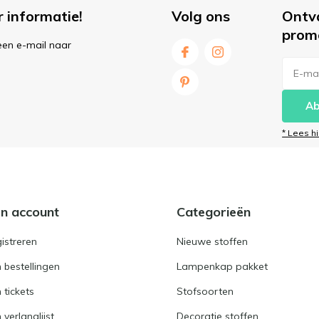
r informatie!
Volg ons
Ontv
prom
een e-mail naar
Ab
* Lees h
jn account
Categorieën
istreren
Nieuwe stoffen
n bestellingen
Lampenkap pakket
n tickets
Stofsoorten
 verlanglijst
Decoratie stoffen