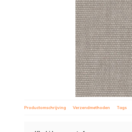
Productomschrijving
Verzendmethoden
Tags