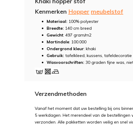
Khaki hopper stof
Kenmerken
Hopper
meubelstof
Materiaal:
100% polyester
Breedte:
140 cm breed
Gewicht
: 497 gram/m2
Martindale
: 100.000
Ondergrond kleur
: khaki
Gebruik:
tafelkleed, kussens, tafeldecorat
Wasvoorschriften:
30 graden fijne was, niet
Verzendmethoden
Vanaf het moment dat uw bestelling bij ons binnen
5 werkdagen. Het merendeel van de bestellingen 
verzonden. Alle pakketten worden veilig en snel vi