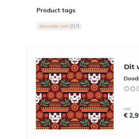
Product tags
decoratie stof
(217)
Dit 
Doods
3,50
€ 2,