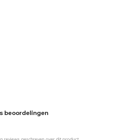
s beoordelingen
en reviews geschreven over dit product.