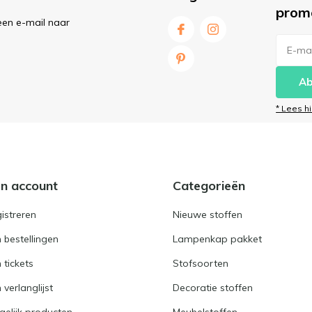
prom
een e-mail naar
Ab
* Lees h
jn account
Categorieën
istreren
Nieuwe stoffen
n bestellingen
Lampenkap pakket
n tickets
Stofsoorten
 verlanglijst
Decoratie stoffen
gelijk producten
Meubelstoffen