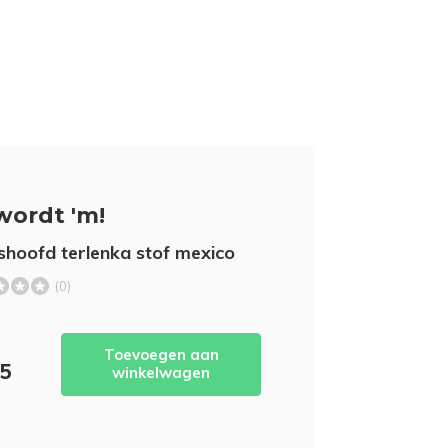
wordt 'm!
hoofd terlenka stof mexico
(0)
Toevoegen aan
95
winkelwagen