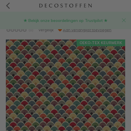
★ Bekijk onze beoordelingen op Trustpilot ★
Kleurrijke waaier goud gobelin stof
(0)
Vergelijk
Aan verlanglijst toevoegen
OEKO-TEX KEURMERK