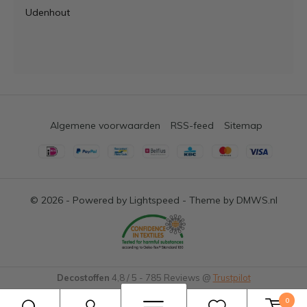
Udenhout
Algemene voorwaarden
RSS-feed
Sitemap
© 2026 - Powered by
Lightspeed
- Theme by
DMWS.nl
Decostoffen
4,8
/
5
-
785
Reviews @
Trustpilot
0