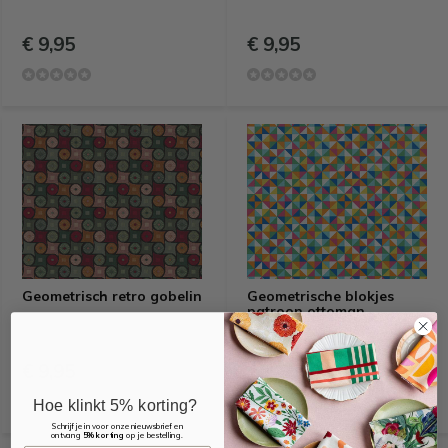
€ 9,95
€ 9,95
Geometrisch retro gobelin
Geometrische blokjes
patroon ottoman
€ 9,95
€ 4,95
Hoe klinkt 5% korting?
Schrijf je in voor onze nieuwsbrief en
ontvang
5% korting
op je bestelling.