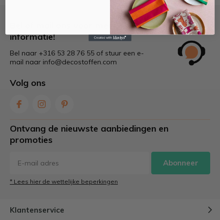
Bel of mail ons voor meer
informatie!
Bel naar +316 53 28 76 55 of stuur een e-
mail naar
info@decostoffen.com
Volg ons
Ontvang de nieuwste aanbiedingen en
promoties
Abonneer
* Lees hier de wettelijke beperkingen
Klantenservice