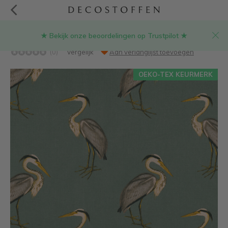
★ Bekijk onze beoordelingen op Trustpilot ★
Reigers groen half panama stof
(0)
Vergelijk
Aan verlanglijst toevoegen
OEKO-TEX KEURMERK