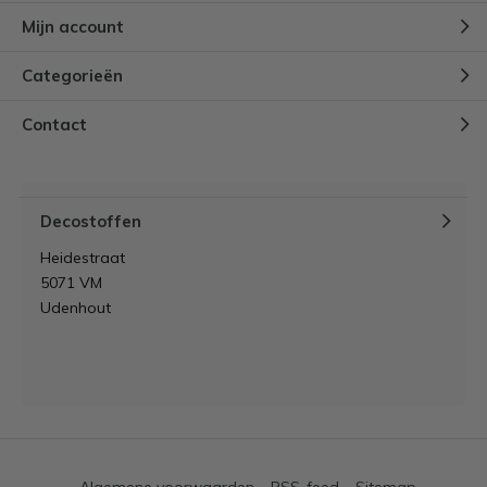
Mijn account
Categorieën
Contact
Decostoffen
Heidestraat
5071 VM
Udenhout
Algemene voorwaarden
RSS-feed
Sitemap