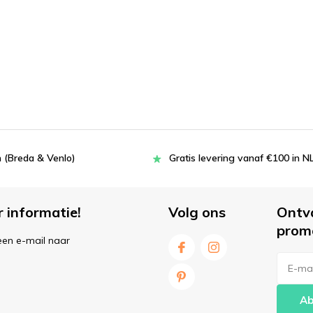
 (Breda & Venlo)
Gratis levering vanaf €100 in N
r informatie!
Volg ons
Ontv
prom
een e-mail naar
Ab