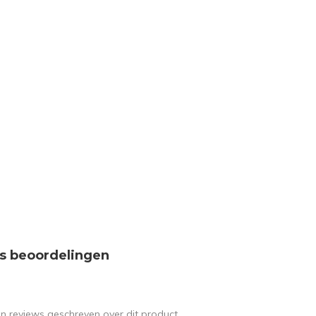
s beoordelingen
en reviews geschreven over dit product.