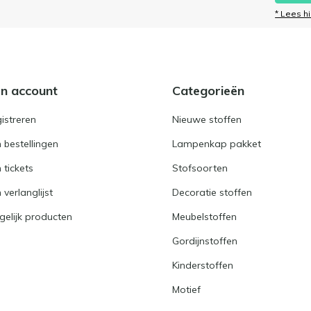
* Lees h
jn account
Categorieën
istreren
Nieuwe stoffen
n bestellingen
Lampenkap pakket
n tickets
Stofsoorten
 verlanglijst
Decoratie stoffen
gelijk producten
Meubelstoffen
Gordijnstoffen
Kinderstoffen
Motief