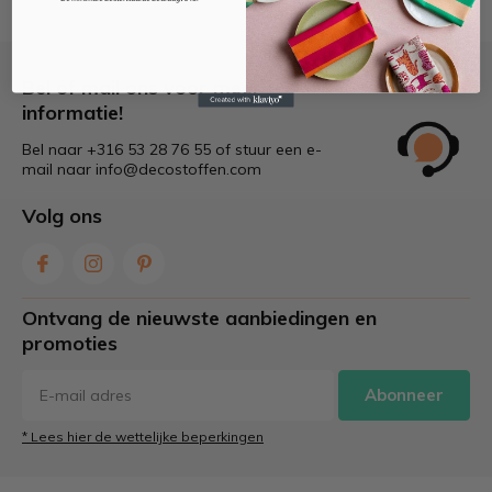
Bel of mail ons voor meer
informatie!
Bel naar +316 53 28 76 55 of stuur een e-
mail naar
info@decostoffen.com
Volg ons
Ontvang de nieuwste aanbiedingen en
promoties
Abonneer
* Lees hier de wettelijke beperkingen