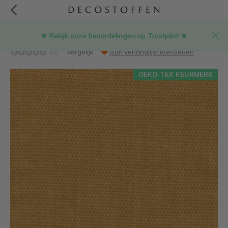
★ Bekijk onze beoordelingen op Trustpilot ★
Maisgeel hopper stof
(0)
Vergelijk
Aan verlanglijst toevoegen
OEKO-TEX KEURMERK