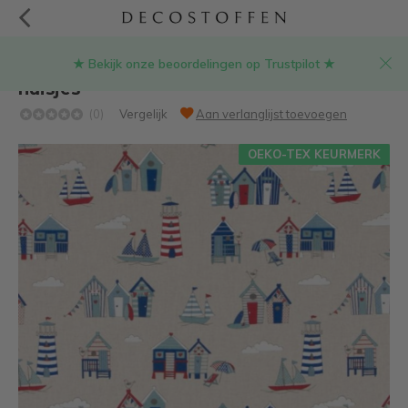
★ Bekijk onze beoordelingen op Trustpilot ★
Linnenlook stof met maritiem bootjes en
huisjes
(0)
Vergelijk
Aan verlanglijst toevoegen
OEKO-TEX KEURMERK