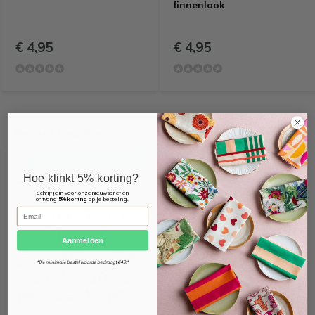
linnenlook
€ 4,95
€ 4,95
Recent bekeken
OEKO-TEX KEURMERK
Hoe klinkt 5% korting?
Schrijf je in voor onze nieuwsbrief en
ontvang
5% korting
op je bestelling.
Email
Aanmelden
*De minimale bestelwaarde bedraagt €49.*