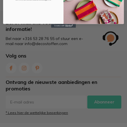
Bel of mail ons voor meer
informatie!
Bel naar +316 53 28 76 55 of stuur een e-
mail naar
info@decostoffen.com
Volg ons
Ontvang de nieuwste aanbiedingen en
promoties
Abonneer
* Lees hier de wettelijke beperkingen