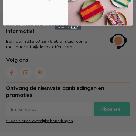
Bel of mail ons voor meer
informatie!
Bel naar +316 53 28 76 55 of stuur een e-
mail naar
info@decostoffen.com
Volg ons
Ontvang de nieuwste aanbiedingen en
promoties
Abonneer
* Lees hier de wettelijke beperkingen