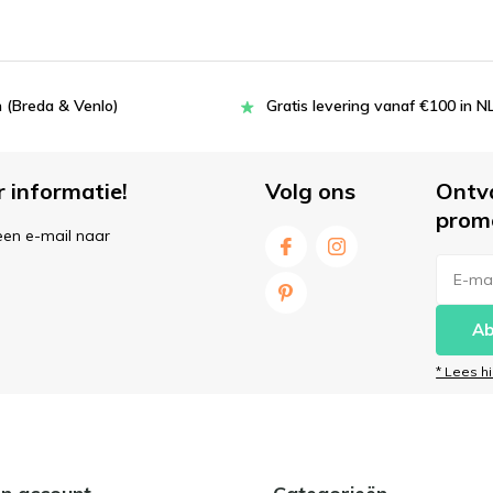
 (Breda & Venlo)
Gratis levering vanaf €100 in N
r informatie!
Volg ons
Ontv
prom
een e-mail naar
Ab
* Lees h