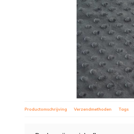
Productomschrijving
Verzendmethoden
Tags