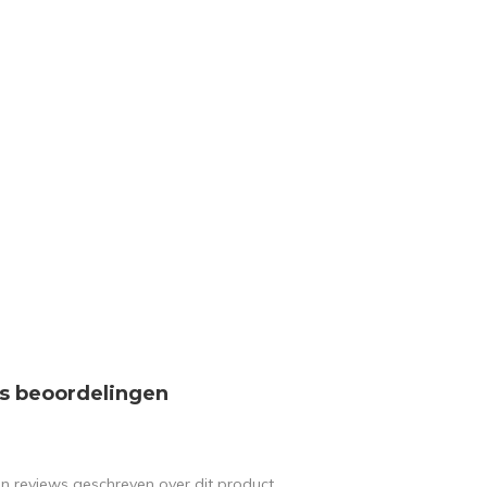
s beoordelingen
en reviews geschreven over dit product.