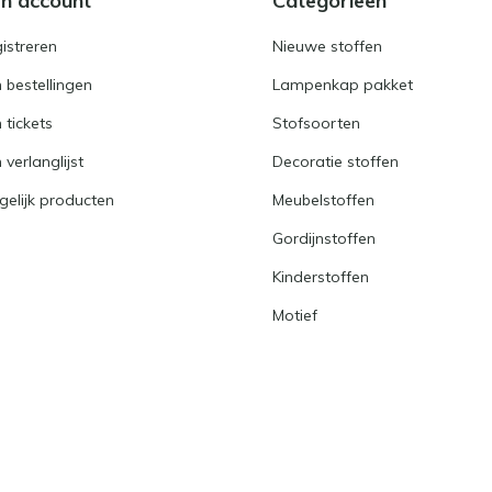
jn account
Categorieën
istreren
Nieuwe stoffen
n bestellingen
Lampenkap pakket
n tickets
Stofsoorten
 verlanglijst
Decoratie stoffen
gelijk producten
Meubelstoffen
Gordijnstoffen
Kinderstoffen
Motief