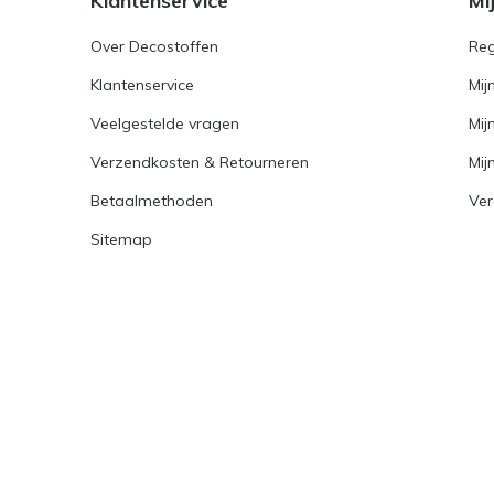
Klantenservice
Mi
Over Decostoffen
Reg
Klantenservice
Mij
Veelgestelde vragen
Mij
Verzendkosten & Retourneren
Mijn
Betaalmethoden
Ver
Sitemap