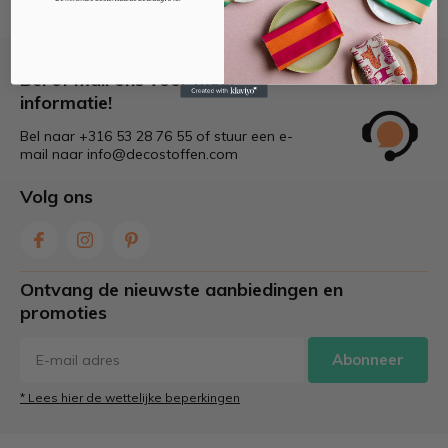
Bel of mail ons voor meer
informatie!
Bel naar +316 53 28 76 55 of stuur een e-
mail naar
info@decostoffen.com
Volg ons
Ontvang de nieuwste aanbiedingen en
promoties
Abonneer
* Lees hier de wettelijke beperkingen