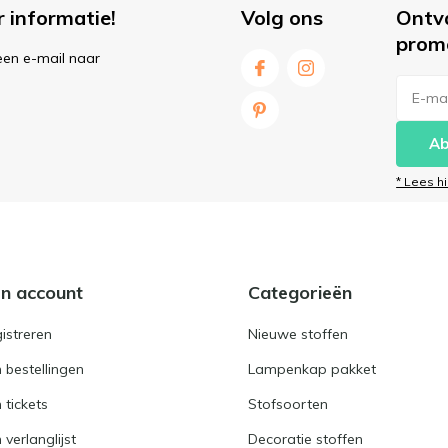
r informatie!
Volg ons
Ontv
prom
een e-mail naar
Ab
* Lees h
jn account
Categorieën
istreren
Nieuwe stoffen
n bestellingen
Lampenkap pakket
n tickets
Stofsoorten
 verlanglijst
Decoratie stoffen