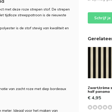
ma
ect met deze roze strepen stof. De strepen
Het tijdloze streeppatroon is de nieuwste
Schrijf j
lyester is de stof stevig van kwaliteit en
Gerelatee
Zwart/crème 
binatie van zacht roze met diep bordeaux
half panama
€ 4,95
e meter. Ideaal voor het maken van