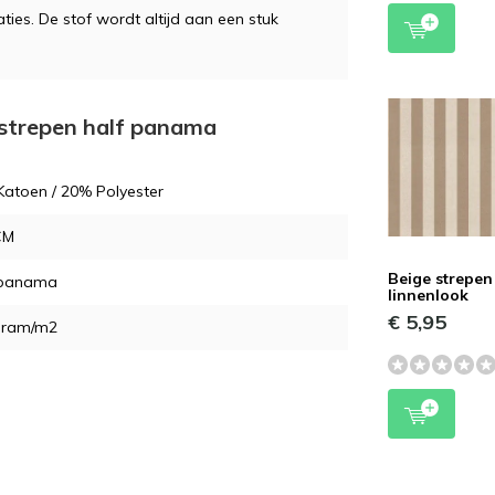
ties. De stof wordt altijd aan een stuk
 strepen half panama
atoen / 20% Polyester
CM
Beige strepen
 panama
linnenlook
€ 5,95
gram/m2