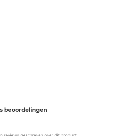
s beoordelingen
en reviews geschreven over dit product.