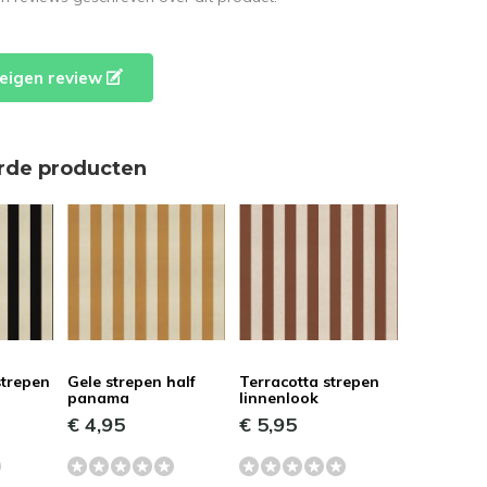
e eigen review
rde producten
strepen
Gele strepen half
Terracotta strepen
panama
linnenlook
€ 4,95
€ 5,95