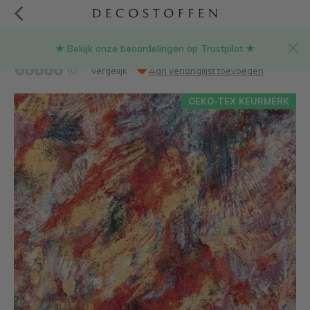
★ Bekijk onze beoordelingen op Trustpilot ★
Multicolor verf gobelin stof
(0)
Vergelijk
Aan verlanglijst toevoegen
OEKO-TEX KEURMERK