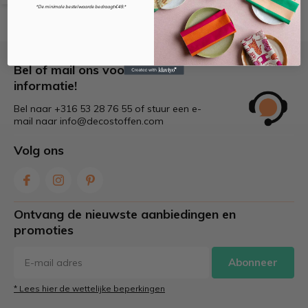
*De minimale bestelwaarde bedraagt €49.*
Bel of mail ons voor meer
informatie!
Bel naar +316 53 28 76 55 of stuur een e-
mail naar
info@decostoffen.com
Volg ons
Ontvang de nieuwste aanbiedingen en
promoties
Abonneer
* Lees hier de wettelijke beperkingen