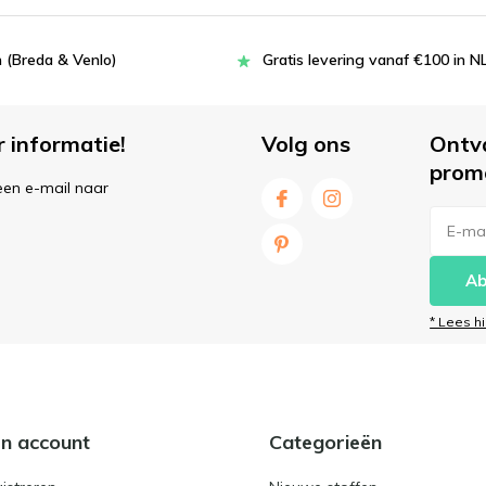
 (Breda & Venlo)
Gratis levering vanaf €100 in N
r informatie!
Volg ons
Ontv
prom
een e-mail naar
Ab
* Lees h
jn account
Categorieën