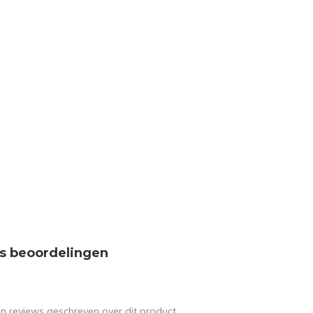
s beoordelingen
en reviews geschreven over dit product.