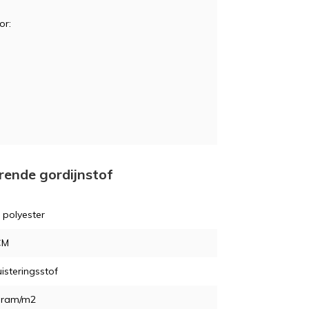
or:
erende gordijnstof
 polyester
CM
isteringsstof
gram/m2