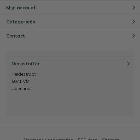
Mijn account
Categorieën
Contact
Decostoffen
Heidestraat
5071 VM
Udenhout
Algemene voorwaarden
RSS-feed
Sitemap