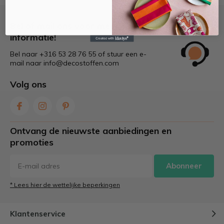
Bel of mail ons voor meer
informatie!
Bel naar +316 53 28 76 55 of stuur een e-
mail naar
info@decostoffen.com
Volg ons
Ontvang de nieuwste aanbiedingen en
promoties
Abonneer
* Lees hier de wettelijke beperkingen
Klantenservice