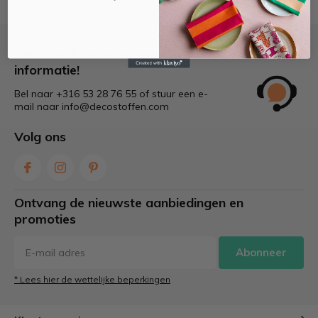
Bel of mail ons voor meer
informatie!
Bel naar +316 53 28 76 55 of stuur een e-
mail naar
info@decostoffen.com
Volg ons
Ontvang de nieuwste aanbiedingen en
promoties
Abonneer
* Lees hier de wettelijke beperkingen