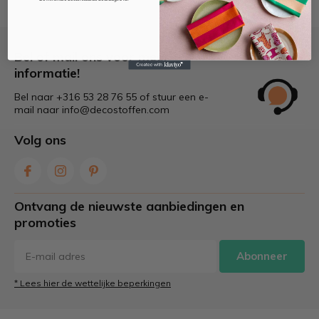
Bel of mail ons voor meer
informatie!
Bel naar +316 53 28 76 55 of stuur een e-
mail naar
info@decostoffen.com
Volg ons
Ontvang de nieuwste aanbiedingen en
promoties
Abonneer
* Lees hier de wettelijke beperkingen