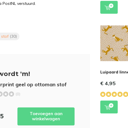
a PostNL verstuurd.
t stof
(30)
Luipaard linn
wordt 'm!
€ 4,95
rprint geel op ottoman stof
(0)
Toevoegen aan
95
winkelwagen