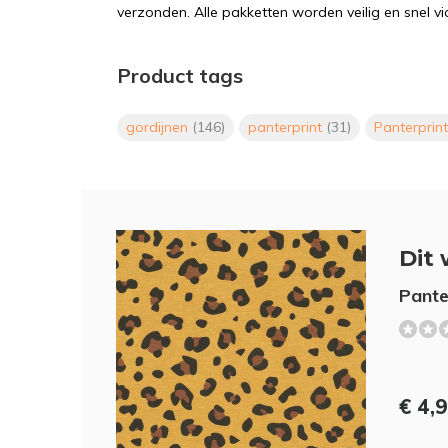
verzonden. Alle pakketten worden veilig en snel vi
Product tags
gordijnen
(146)
panterprint
(31)
Panterprin
Dit 
Pante
€ 4,