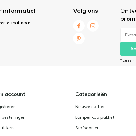
r informatie!
Volg ons
Ontv
prom
een e-mail naar
Ab
* Lees h
jn account
Categorieën
istreren
Nieuwe stoffen
n bestellingen
Lampenkap pakket
n tickets
Stofsoorten