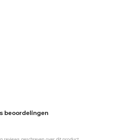
s beoordelingen
en reviews geschreven over dit product.