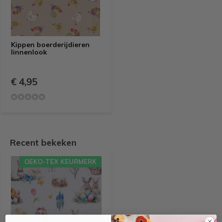
Kippen boerderijdieren
linnenlook
€ 4,95
Recent bekeken
OEKO-TEX KEURMERK