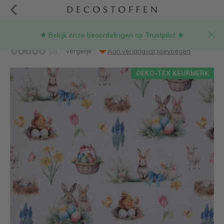
★ Bekijk onze beoordelingen op Trustpilot ★
Pasen digitale print stof
(0)
Vergelijk
Aan verlanglijst toevoegen
OEKO-TEX KEURMERK