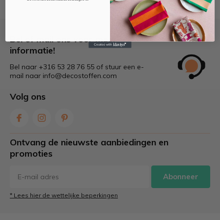
Bel of mail ons voor meer
informatie!
Bel naar +316 53 28 76 55 of stuur een e-
mail naar
info@decostoffen.com
Volg ons
Ontvang de nieuwste aanbiedingen en
promoties
Abonneer
* Lees hier de wettelijke beperkingen