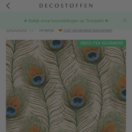
★ Bekijk onze beoordelingen op Trustpilot ★
Pauwenveren linnenlook stof
(0)
Vergelijk
Aan verlanglijst toevoegen
OEKO-TEX KEURMERK