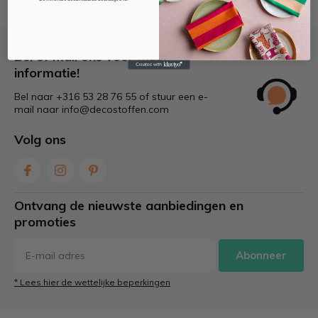
Bel of mail ons voor meer
informatie!
Bel naar +316 53 28 76 55 of stuur een e-
mail naar
info@decostoffen.com
Volg ons
Ontvang de nieuwste aanbiedingen en
promoties
Abonneer
* Lees hier de wettelijke beperkingen