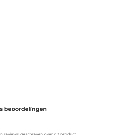
s beoordelingen
en reviews geschreven over dit product.