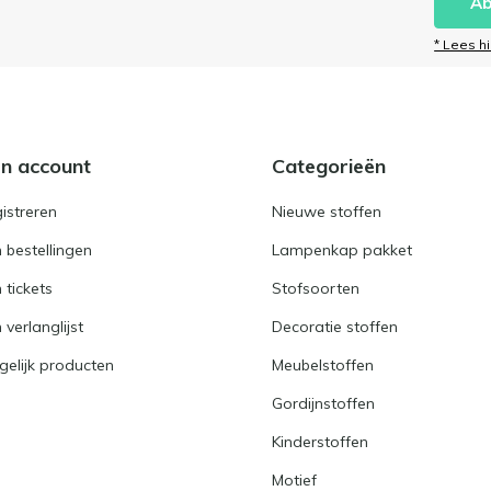
Ab
* Lees h
jn account
Categorieën
istreren
Nieuwe stoffen
n bestellingen
Lampenkap pakket
n tickets
Stofsoorten
 verlanglijst
Decoratie stoffen
gelijk producten
Meubelstoffen
Gordijnstoffen
Kinderstoffen
Motief