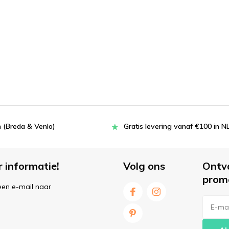
 (Breda & Venlo)
Gratis levering vanaf €100 in N
r informatie!
Volg ons
Ontv
prom
een e-mail naar