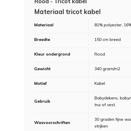
Rood - Tricot kabel
Materiaal tricot kabel
Materiaal
81% polyester, 16
Breedte
150 cm breed
Kleur ondergrond
Rood
Gewicht
340 gram/m2
Motief
Kabel
Babydekens, babyne
Gebruik
trui of vest.
30 graden fijne was
Wasvoorschriften
strijken