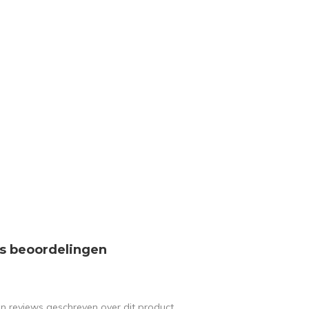
s beoordelingen
en reviews geschreven over dit product.