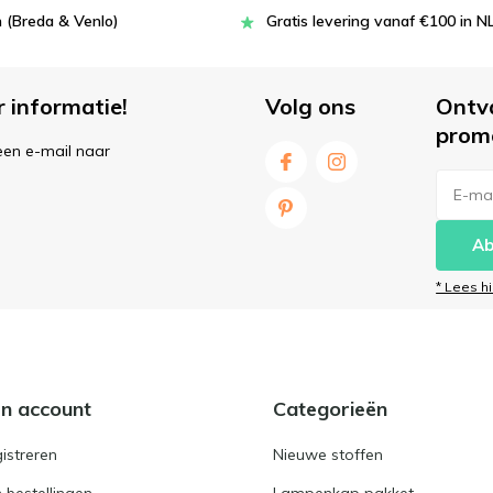
 (Breda & Venlo)
Gratis levering vanaf €100 in N
r informatie!
Volg ons
Ontv
prom
een e-mail naar
Ab
* Lees h
jn account
Categorieën
istreren
Nieuwe stoffen
n bestellingen
Lampenkap pakket