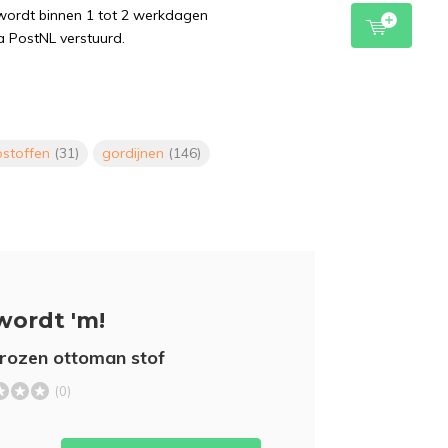
wordt binnen 1 tot 2 werkdagen
a PostNL verstuurd.
ostoffen
(31)
gordijnen
(146)
wordt 'm!
rozen ottoman stof
(0)