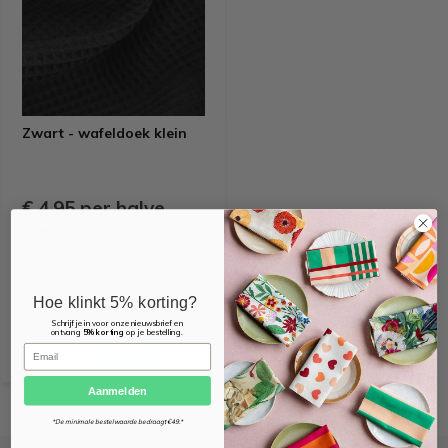
Zwart - wafeldoek klein
€ 4,95 per halve
meter
1-5 werkdagen
Hoe klinkt 5% korting?
Vergelijk
Schrijf je in voor onze nieuwsbrief en
ontvang
5% korting
op je bestelling.
Email
Aanmelden
*De minimale bestelwaarde bedraagt €49.*