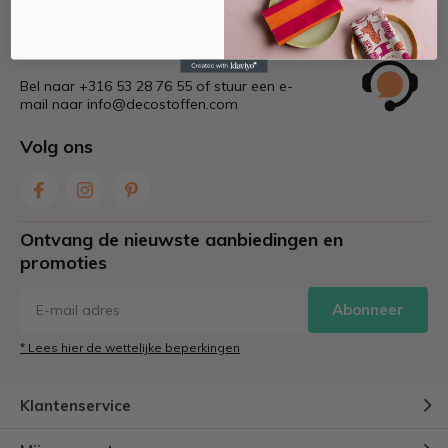
Bel of mail ons voor meer
informatie!
Bel naar +316 53 28 76 55 of stuur een e-
mail naar
info@decostoffen.com
Volg ons
Ontvang de nieuwste aanbiedingen en
promoties
Abonneer
* Lees hier de wettelijke beperkingen
Klantenservice