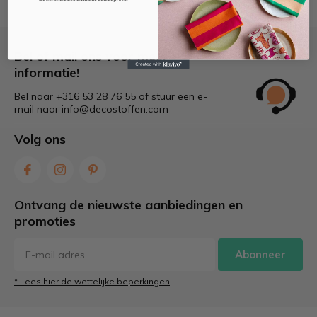
Bel of mail ons voor meer
informatie!
Bel naar +316 53 28 76 55 of stuur een e-
mail naar
info@decostoffen.com
Volg ons
Ontvang de nieuwste aanbiedingen en
promoties
Abonneer
* Lees hier de wettelijke beperkingen