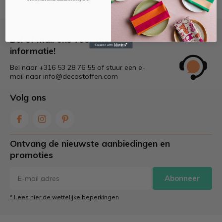
Bel of mail ons voor meer
informatie!
Bel naar +316 53 28 76 55 of stuur een e-
mail naar
info@decostoffen.com
Volg ons
Ontvang de nieuwste aanbiedingen en
promoties
Abonneer
* Lees hier de wettelijke beperkingen