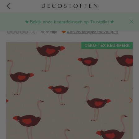
★ Bekijk onze beoordelingen op Trustpilot ★
Struisvogel linnenlook stof
(0)
Vergelijk
Aan verlanglijst toevoegen
OEKO-TEX KEURMERK