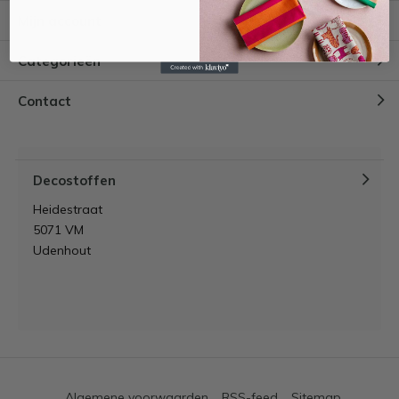
Mijn account
Categorieën
Contact
Decostoffen
Heidestraat
5071 VM
Udenhout
Algemene voorwaarden
RSS-feed
Sitemap