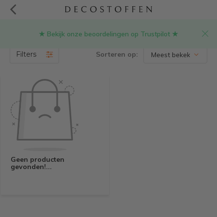
★ Bekijk onze beoordelingen op Trustpilot ★
Producten getagd met cashmere print
(0)
Filters
Sorteren op:
Geen producten
gevonden!...