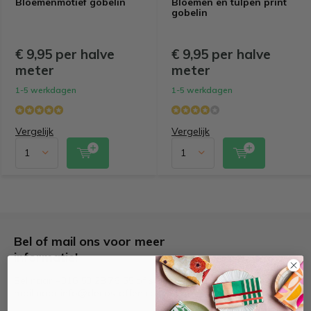
Bloemenmotief gobelin
Bloemen en tulpen print
gobelin
€ 9,95 per halve
€ 9,95 per halve
meter
meter
1-5 werkdagen
1-5 werkdagen
Vergelijk
Vergelijk
Bel of mail ons voor meer
informatie!
Bel naar +316 53 28 76 55 of stuur een e-
mail naar
info@decostoffen.com