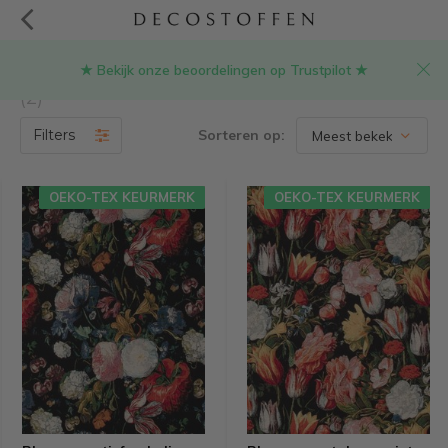
★ Bekijk onze beoordelingen op Trustpilot ★
Producten getagd met gobelin stof rozen
(2)
Filters
Sorteren op:
OEKO-TEX KEURMERK
OEKO-TEX KEURMERK