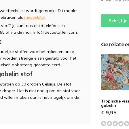
e weeftechniek wordt gemaakt. Dit maakt
gebruiken als
meubelstof
.
Schrijf j
stof? Je kunt ons altijd telefonisch
5 of via de mail:
info@decostoffen.com
.
k
Gerelatee
delijke stoffen voor het milieu en onze
 Er worden strenge eisen gesteld voor het
 eisen ook streng gecontroleerd.
belin stof
worden op 30 graden Celsius. De stof
 droger. Het is niet nodig om de stof voor
nd willen maken dan is het mogelijk om de
Tropische vis
gobelin
€ 9,95