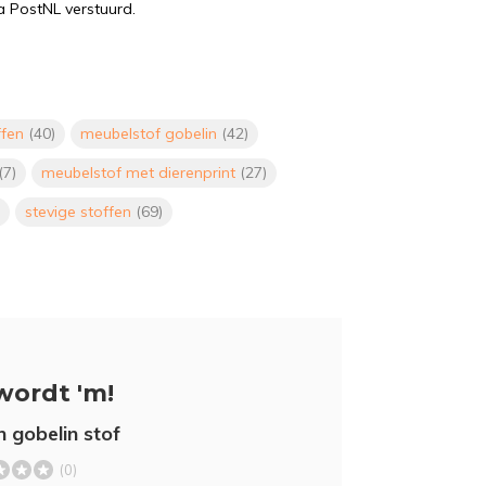
a PostNL verstuurd.
ffen
(40)
meubelstof gobelin
(42)
(7)
meubelstof met dierenprint
(27)
stevige stoffen
(69)
wordt 'm!
n gobelin stof
(0)