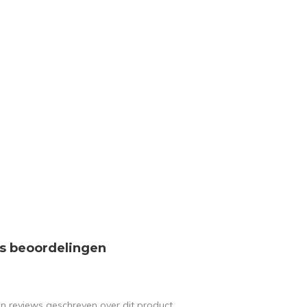
s beoordelingen
en reviews geschreven over dit product.