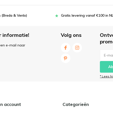
 (Breda & Venlo)
Gratis levering vanaf €100 in N
r informatie!
Volg ons
Ontv
prom
een e-mail naar
Ab
* Lees h
jn account
Categorieën