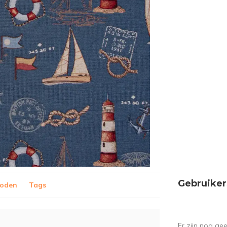
Gebruiker
hoden
Tags
Er zijn nog ge