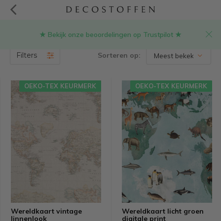
★ Bekijk onze beoordelingen op Trustpilot ★
Producten getagd met landkaart stof
(4)
Filters
Sorteren op:
OEKO-TEX KEURMERK
OEKO-TEX KEURMERK
Wereldkaart vintage
Wereldkaart licht groen
linnenlook
digitale print