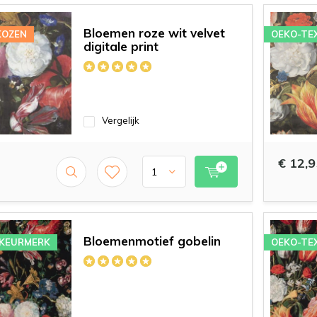
Bloemen roze wit velvet
KOZEN
OEKO-TE
digitale print
Vergelijk
€ 12,9
Bloemenmotief gobelin
 KEURMERK
OEKO-TE