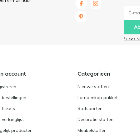
een e-mail naar
Ab
* Lees h
jn account
Categorieën
istreren
Nieuwe stoffen
n bestellingen
Lampenkap pakket
n tickets
Stofsoorten
 verlanglijst
Decoratie stoffen
gelijk producten
Meubelstoffen