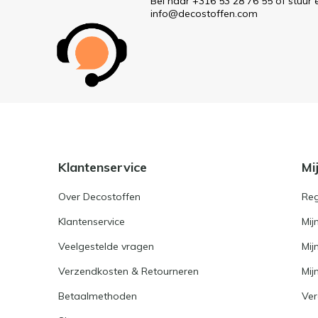
Bel naar +316 53 28 76 55 of stuur 
info@decostoffen.com
Klantenservice
Mi
Over Decostoffen
Reg
Klantenservice
Mij
Veelgestelde vragen
Mij
Verzendkosten & Retourneren
Mijn
Betaalmethoden
Ver