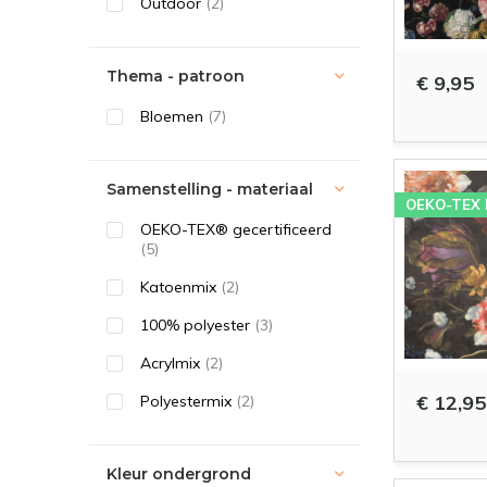
Outdoor
(2)
Thema - patroon
€ 9,95
Bloemen
(7)
Samenstelling - materiaal
OEKO-TEX
OEKO-TEX® gecertificeerd
(5)
Katoenmix
(2)
100% polyester
(3)
Acrylmix
(2)
€ 12,95
Polyestermix
(2)
Kleur ondergrond