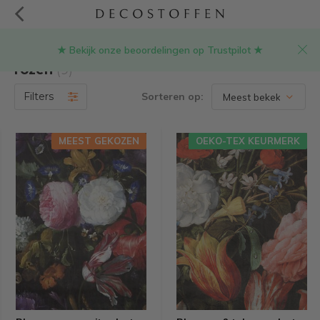
★ Bekijk onze beoordelingen op Trustpilot ★
Producten getagd met meubelstof met
rozen
(9)
Filters
Sorteren op:
MEEST GEKOZEN
OEKO-TEX KEURMERK