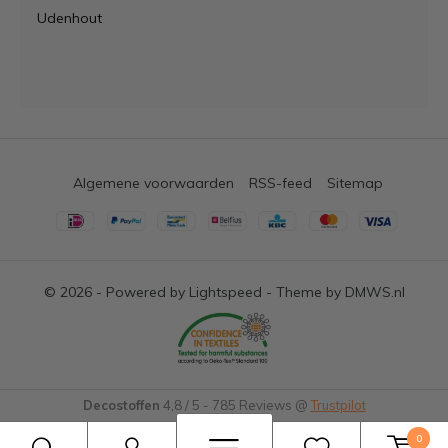
Udenhout
Algemene voorwaarden
RSS-feed
Sitemap
© 2026 - Powered by
Lightspeed
- Theme by
DMWS.nl
Decostoffen
4,8
/
5
-
785
Reviews @
Trustpilot
0