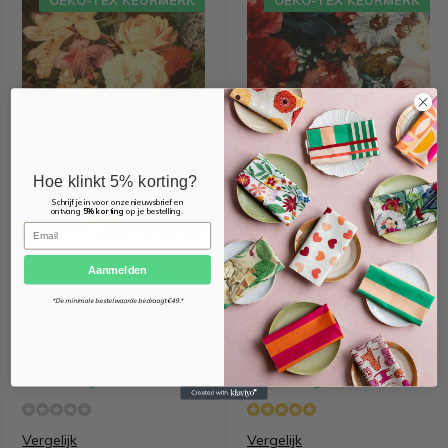
OEKO-TEX KEURMERK
OEKO-TEX KEURMERK
Hoe klinkt 5% korting?
Schrijf je in voor onze nieuwsbrief en
ontvang
5% korting
op je bestelling.
Email
Bloemen olijfgroen velvet
Bloemen & rozen velvet
digitale print
digitale print
Aanmelden
*De minimale bestelwaarde bedraagt €49.*
€ 12,95 per halve
€ 12,95 per halve
meter
meter
1-5 werkdagen
1-5 werkdagen
Vergelijk
Vergelijk