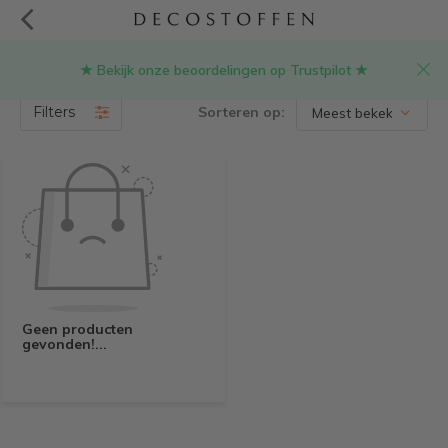
★ Bekijk onze beoordelingen op Trustpilot ★
Producten getagd met stof paw patrol
(0)
Filters
Sorteren op:
Geen producten
gevonden!...