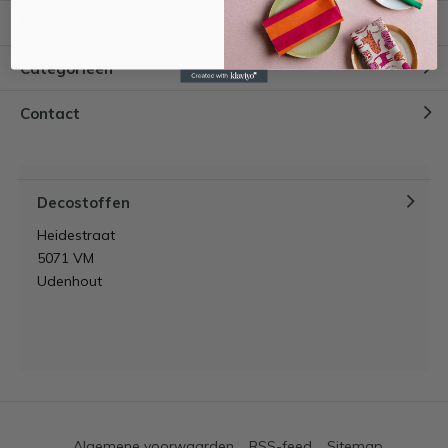
Mijn account
Categorieën
Contact
Decostoffen
Heidestraat
5071 VM
Udenhout
Algemene voorwaarden
RSS-feed
Sitemap