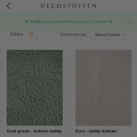
★ Bekijk onze beoordelingen op Trustpilot ★
Producten getagd met teddy katoen
(6)
Filters
Sorteren op:
Oud groen - katoen teddy
Ecru - teddy katoen