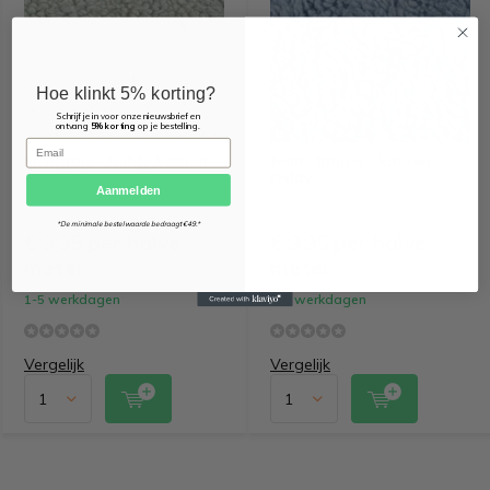
Hoe klinkt 5% korting?
Schrijf je in voor onze nieuwsbrief en
ontvang
5% korting
op je bestelling.
Email
Lichtgrijs - teddy katoen
Jeans blauw - katoen
teddy
Aanmelden
*De minimale bestelwaarde bedraagt €49.*
€ 9,95 per halve
€ 9,95 per halve
meter
meter
1-5 werkdagen
1-5 werkdagen
Vergelijk
Vergelijk