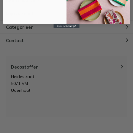
Klantenservice
Mijn account
Categorieën
Contact
Decostoffen
Heidestraat
5071 VM
Udenhout