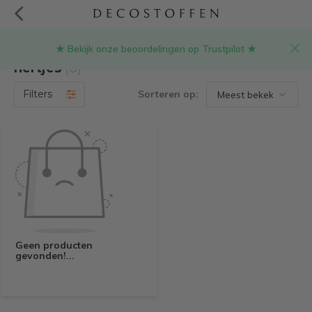
★ Bekijk onze beoordelingen op Trustpilot ★
Producten getagd met tricot stof met
hertjes
(0)
Filters
Sorteren op:
Geen producten
gevonden!...