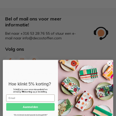
Bel of mail ons voor meer
informatie!
Bel naar +316 53 28 76 55 of stuur een e-
mail naar
info@decostoffen.com
Volg ons
Ontvang de nieuwste aanbiedingen en
promoties
Hoe klinkt 5% korting?
Schrijf je in voor onze nieuwsbrief en
Abonneer
ontvang
5% korting
op je bestelling.
Email
* Lees hier de wettelijke beperkingen
Aanmelden
*De minimale bestelwaarde bedraagt €49.*