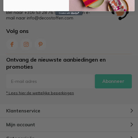
informatie!
Bel naar +316 53 28 76 55 of stuur een e-
mail naar
info@decostoffen.com
Volg ons
Ontvang de nieuwste aanbiedingen en
promoties
Abonneer
* Lees hier de wettelijke beperkingen
Klantenservice
Mijn account