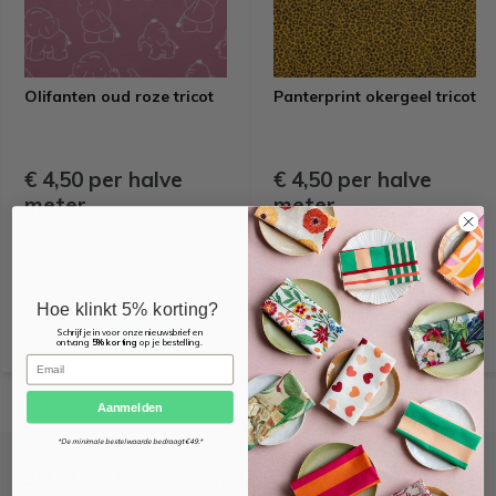
Olifanten oud roze tricot
Panterprint okergeel tricot
€ 4,50 per halve
€ 4,50 per halve
meter
meter
1-5 werkdagen
1-5 werkdagen
Vergelijk
Vergelijk
Hoe klinkt 5% korting?
Schrijf je in voor onze nieuwsbrief en
ontvang
5% korting
op je bestelling.
Email
Aanmelden
*De minimale bestelwaarde bedraagt €49.*
Bel of mail ons voor meer