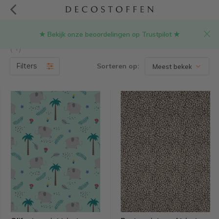
★ Bekijk onze beoordelingen op Trustpilot ★
Producten getagd met tricot stof voor rok
(4)
Filters
Sorteren op: