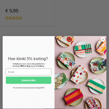
€ 5,95
Recent bekeken
OEKO-TEX KEURMERK
Hoe klinkt 5% korting?
Schrijf je in voor onze nieuwsbrief en
ontvang
5% korting
op je bestelling.
Email
Aanmelden
*De minimale bestelwaarde bedraagt €49.*