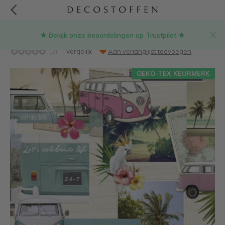
★ Bekijk onze beoordelingen op Trustpilot ★
Volkswagen busjes digitale print stof
(0)
Vergelijk
Aan verlanglijst toevoegen
OEKO-TEX KEURMERK