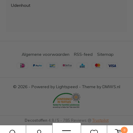
Udenhout
Algemene voorwaarden
RSS-feed
Sitemap
© 2026 - Powered by
Lightspeed
- Theme by
DMWS.nl
Decostoffen
4,8
/
5
-
785
Reviews @
Trustpilot
0