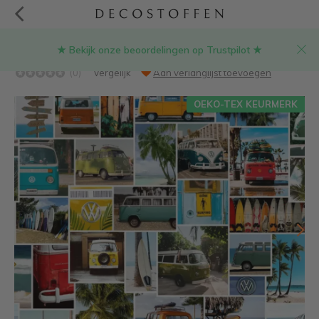
★ Bekijk onze beoordelingen op Trustpilot ★
Volkswagen bus collage digitale print
(0)
Vergelijk
Aan verlanglijst toevoegen
OEKO-TEX KEURMERK