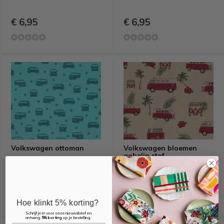
€ 6,95
€ 6,95
Volkswagen ottoman
Volkswagen bloemen
gobelin stof
€ 5,95
€ 9,95
Hoe klinkt 5% korting?
Schrijf je in voor onze nieuwsbrief en
ontvang
5% korting
op je bestelling.