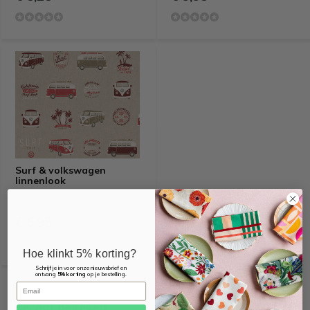
Surf & volkswagen
linnenlook
€ 6,95
Hoe klinkt 5% korting?
Schrijf je in voor onze nieuwsbrief en
ontvang
5% korting
op je bestelling.
Email
Recent bekeken