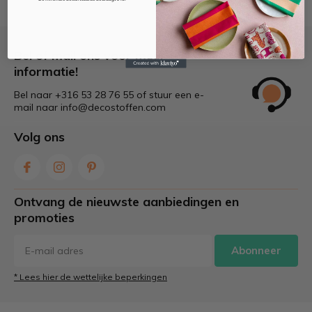
Bel of mail ons voor meer
informatie!
Bel naar +316 53 28 76 55 of stuur een e-
mail naar
info@decostoffen.com
Volg ons
Ontvang de nieuwste aanbiedingen en
promoties
Abonneer
* Lees hier de wettelijke beperkingen