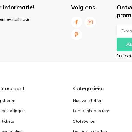
r informatie!
Volg ons
Ontv
prom
een e-mail naar
Ab
* Lees h
jn account
Categorieën
istreren
Nieuwe stoffen
n bestellingen
Lampenkap pakket
n tickets
Stofsoorten
 verlanglijst
Decoratie stoffen