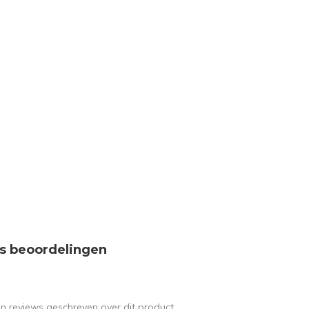
s beoordelingen
en reviews geschreven over dit product.