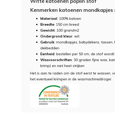
Witte katoenen poplin stof
Kenmerken katoenen mondkapjes 
Materiaal
: 100% katoen
Breedte
: 150 cm breed
Gewicht
: 100 gram/m2
Ondergrond kleur
: wit
Gebruik
: mondkapjes, babydekens, tassen, l
dekbedden
Eenheid
: bestellen per 50 cm, de stof word
Wasvoorschriften
: 30 graden fijne was, ka
krimp) en niet heet strijken
Het is aan te raden om de stof eerst te wassen, 
het eventueel krimpen in de wasmachine/droger.