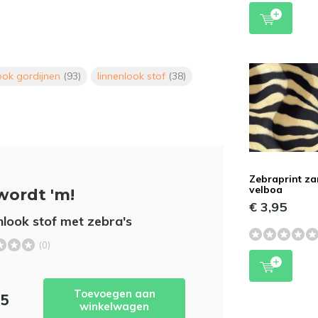
look gordijnen
(93)
linnenlook stof
(38)
Zebraprint z
velboa
wordt 'm!
€ 3,95
nlook stof met zebra's
(0)
Toevoegen aan
95
winkelwagen