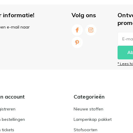
r informatie!
Volg ons
Ontv
prom
een e-mail naar
Ab
* Lees h
jn account
Categorieën
istreren
Nieuwe stoffen
n bestellingen
Lampenkap pakket
n tickets
Stofsoorten