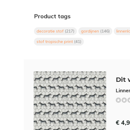
Product tags
decoratie stof
(217)
gordijnen
(146)
linnen
stof tropische print
(41)
Dit 
Linne
€ 4,