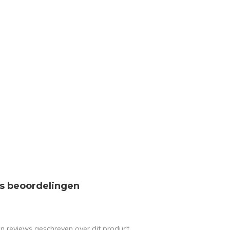
s beoordelingen
en reviews geschreven over dit product.