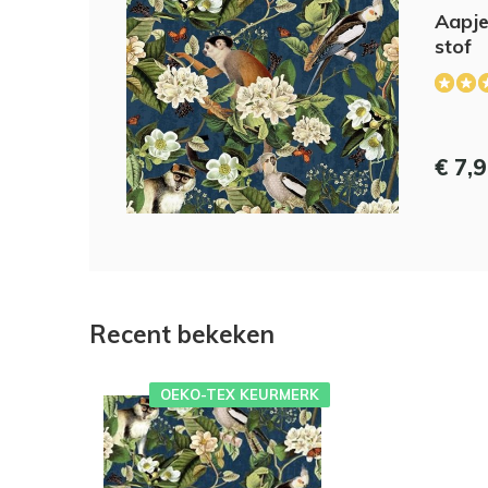
Aapje
stof
€ 7,
Recent bekeken
OEKO-TEX KEURMERK