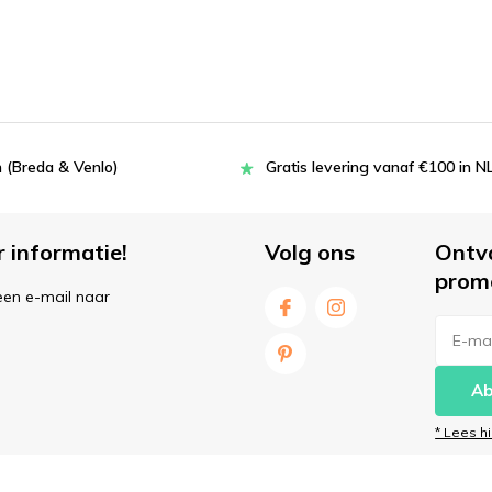
 (Breda & Venlo)
Gratis levering vanaf €100 in N
r informatie!
Volg ons
Ontv
prom
een e-mail naar
Ab
* Lees h