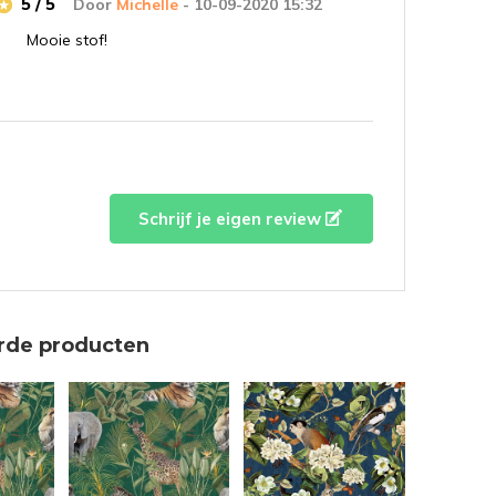
5 / 5
Door
Michelle
- 10-09-2020 15:32
Mooie stof!
Schrijf je eigen review
rde producten