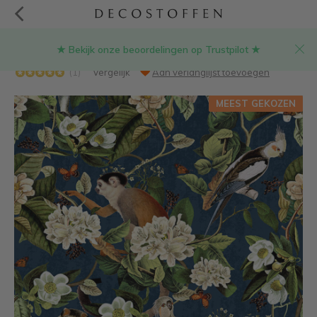
★ Bekijk onze beoordelingen op Trustpilot ★
Aapjes en vogels velvet digitale print stof
(1)
Vergelijk
Aan verlanglijst toevoegen
MEEST GEKOZEN